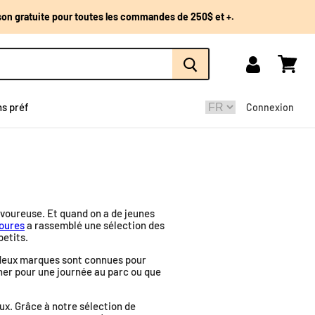
ison gratuite pour toutes les commandes de 250$ et +.
Mon
Voir
compte
panier
ns préf
Connexion
savoureuse. Et quand on a de jeunes
oures
a rassemblé une sélection des
petits.
 deux marques sont connues pour
ner pour une journée au parc ou que
eux. Grâce à notre sélection de