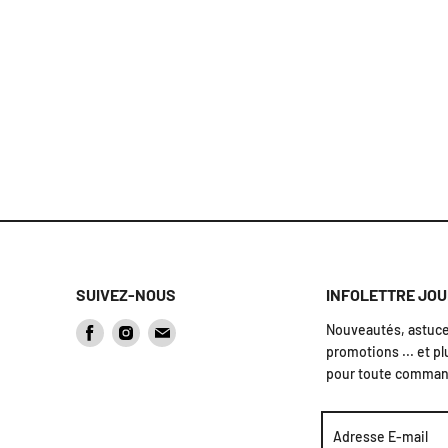
SUIVEZ-NOUS
INFOLETTRE JO
Nouveautés, astuces
Trouvez-
Trouvez-
Trouvez-
promotions ... et pl
nous
nous
nous
pour toute comman
sur
sur
sur
Facebook
Instagram
Courriel
Adresse E-mail