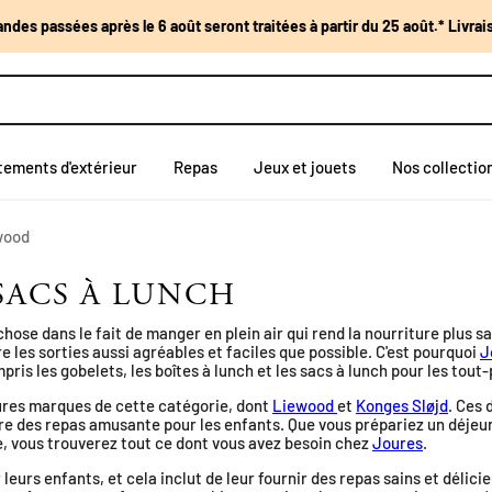
des passées après le 6 août seront traitées à partir du 25 août.* Livra
tements d'extérieur
Repas
Jeux et jouets
Nos collectio
wood
SACS À LUNCH
 chose dans le fait de manger en plein air qui rend la nourriture plus 
e les sorties aussi agréables et faciles que possible. C'est pourquoi
J
pris les gobelets, les boîtes à lunch et les sacs à lunch pour les tout-
ures marques de cette catégorie, dont
Liewood
et
Konges Sløjd
. Ces
eure des repas amusante pour les enfants. Que vous prépariez un déjeu
e, vous trouverez tout ce dont vous avez besoin chez
Joures
.
leurs enfants, et cela inclut de leur fournir des repas sains et délici