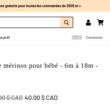
ison gratuite pour toutes les commandes de 250$ et +.
Mon
Voir
compte
panier
ns préf
Connexion
e mérinos pour bébé - 6m à 18m -
 original
Prix actuel
00 $ CAD
40.00 $ CAD