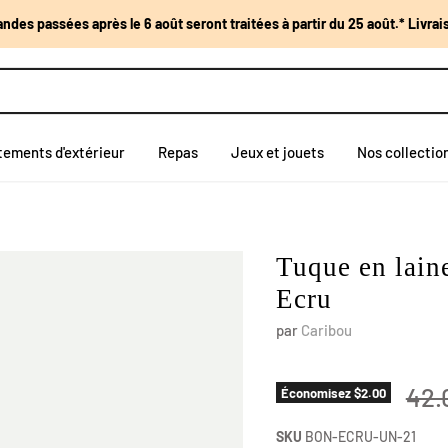
des passées après le 6 août seront traitées à partir du 25 août.* Livra
tements d'extérieur
Repas
Jeux et jouets
Nos collectio
Tuque en lain
Ecru
par
Caribou
Prix
42.
Économisez
$2.00
SKU
BON-ECRU-UN-21