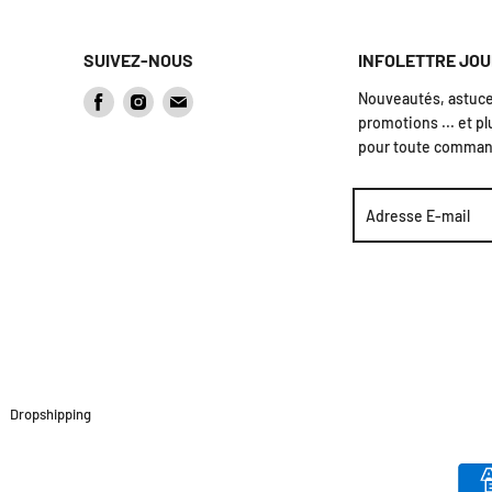
SUIVEZ-NOUS
INFOLETTRE JO
Nouveautés, astuces
Trouvez-
Trouvez-
Trouvez-
promotions ... et pl
nous
nous
nous
pour toute comman
sur
sur
sur
Facebook
Instagram
Courriel
Adresse E-mail
Dropshipping