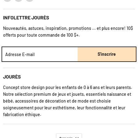
Registre
nous
nous
nous
Nous Contacter
sur
sur
sur
Jourès' Mag
INFOLETTRE JOURÈS
Facebook
Instagram
Courriel
Termes et Conditions
Nouveautés, astuces, inspiration, promotions ... et plus encore! 10$
offerts pour toute commande de 100 $+.
S'inscrire
Adresse E-mail
JOURÈS
Concept store design pour les enfants de 0 à 6 ans et leurs parents.
Notre sélection premium de jeux et jouets, essentiels naissance et
bébé, accessoires de décoration et de mode est choisie
soigneusement pour leur esthétisme, leur fonctionnalité et leur
fabrication éthique.