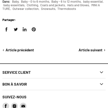
Dans:
Baby
,
Baby - 0 to 6 months
,
Baby - 6 to 12 months
,
baby essential
,
baby essentials
,
Clothing
,
Coats and jackets
,
Hats and Gloves
,
MINI A
TURE
,
Outwear collection
,
Snowsuits
,
Thermoboots
Partager:
Article précédent
Article suivant
SERVICE CLIENT
FAQ
BON À SAVOIR
Politique d'expédition
Découvrez Jourès
SUIVEZ-NOUS
Politique de retour
Carte cadeau
Trouvez-
Trouvez-
Trouvez-
Effectuer un retour